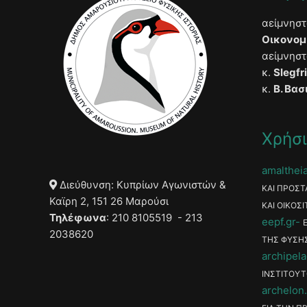
αείμνησ
Οικονομ
αείμνησ
κ.
Slegfr
κ.
Β. Βασ
Χρήσι
amaltheia
Διεύθυνση: Κυπρίων Αγωνιστών &
ΚΑΙ ΠΡΟΣΤ
Καϊρη 2, 151 26 Μαρούσι
ΚΑΙ ΟΙΚΟΣΙ
Τηλέφωνα
: 210 8105519 - 213
eepf.gr
2038620
ΤΗΣ ΦΥΣΗ
archipela
ΙΝΣΤΙΤΟΥΤ
archelon.