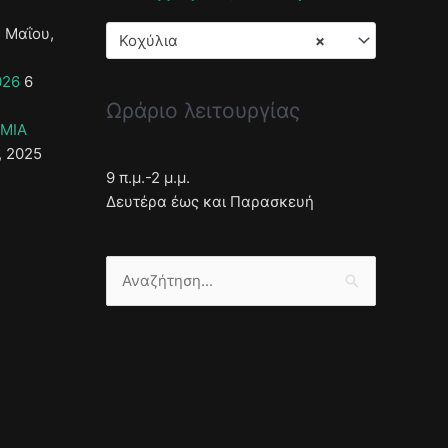
 Μαΐου,
Κοχύλια
×
026
6
Ωράριο λειτουργίας
ΣΜΙΑ
, 2025
9 π.μ.-2 μ.μ.
Δευτέρα έως και Παρασκευή
Αναζήτηση
για: