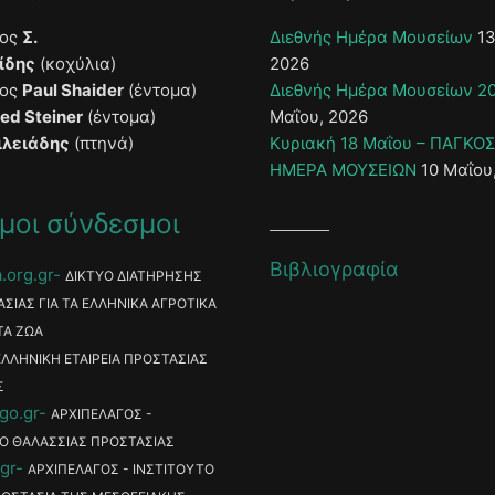
τος
Σ.
Διεθνής Ημέρα Μουσείων
13
ίδης
(κοχύλια)
2026
τος
Paul Shaider
(έντομα)
Διεθνής Ημέρα Μουσείων 2
ied Steiner
(έντομα)
Μαΐου, 2026
ιλειάδης
(πτηνά)
Κυριακή 18 Μαΐου – ΠΑΓΚΟ
ΗΜΕΡΑ ΜΟΥΣΕΙΩΝ
10 Μαΐου
μοι σύνδεσμοι
Βιβλιογραφία
.org.gr
ΔΙΚΤΥΟ ΔΙΑΤΗΡΗΣΗΣ
ΑΣΙΑΣ ΓΙΑ ΤΑ ΕΛΛΗΝΙΚΑ ΑΓΡΟΤΙΚΑ
ΤΑ ΖΩΑ
ΕΛΛΗΝΙΚΗ ΕΤΑΙΡΕΙΑ ΠΡΟΣΤΑΣΙΑΣ
Σ
go.gr
ΑΡΧΙΠΕΛΑΓΟΣ -
Ο ΘΑΛΑΣΣΙΑΣ ΠΡΟΣΤΑΣΙΑΣ
gr
ΑΡΧΙΠΕΛΑΓΟΣ - ΙΝΣΤΙΤΟΥΤΟ