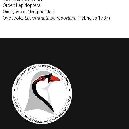
Order: Lepidoptera
Οικογένεια: Nymphalidae
Ονομασία:
Lasiommata petropolitana
(Fabricius 1787)