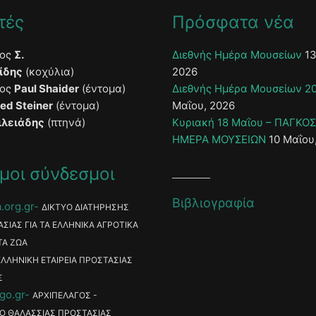
τές
Πρόσφατα νέα
τος
Σ.
Διεθνής Ημέρα Μουσείων
13
ίδης
(κοχύλια)
2026
τος
Paul Shaider
(έντομα)
Διεθνής Ημέρα Μουσείων 2
ied Steiner
(έντομα)
Μαΐου, 2026
ιλειάδης
(πτηνά)
Κυριακή 18 Μαΐου – ΠΑΓΚΟ
ΗΜΕΡΑ ΜΟΥΣΕΙΩΝ
10 Μαΐου
μοι σύνδεσμοι
Βιβλιογραφία
.org.gr
ΔΙΚΤΥΟ ΔΙΑΤΗΡΗΣΗΣ
ΑΣΙΑΣ ΓΙΑ ΤΑ ΕΛΛΗΝΙΚΑ ΑΓΡΟΤΙΚΑ
ΤΑ ΖΩΑ
ΕΛΛΗΝΙΚΗ ΕΤΑΙΡΕΙΑ ΠΡΟΣΤΑΣΙΑΣ
Σ
go.gr
ΑΡΧΙΠΕΛΑΓΟΣ -
Ο ΘΑΛΑΣΣΙΑΣ ΠΡΟΣΤΑΣΙΑΣ