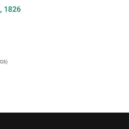
u, 1826
826)