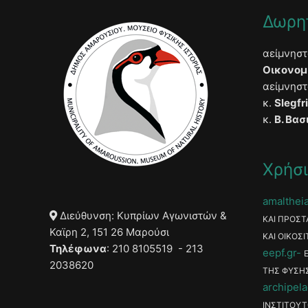
Δωρη
αείμνησ
Οικονομ
αείμνησ
κ.
Slegfr
κ.
Β. Βασ
Χρήσι
amaltheia
Διεύθυνση: Κυπρίων Αγωνιστών &
ΚΑΙ ΠΡΟΣΤ
Καϊρη 2, 151 26 Μαρούσι
ΚΑΙ ΟΙΚΟΣΙ
Τηλέφωνα
: 210 8105519 - 213
eepf.gr
2038620
ΤΗΣ ΦΥΣΗ
archipela
ΙΝΣΤΙΤΟΥΤ