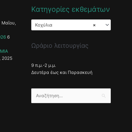
Κατηγορίες εκθεμάτων
 Μαΐου,
Κοχύλια
×
026
6
Ωράριο λειτουργίας
ΣΜΙΑ
, 2025
9 π.μ.-2 μ.μ.
Δευτέρα έως και Παρασκευή
Αναζήτηση
για: