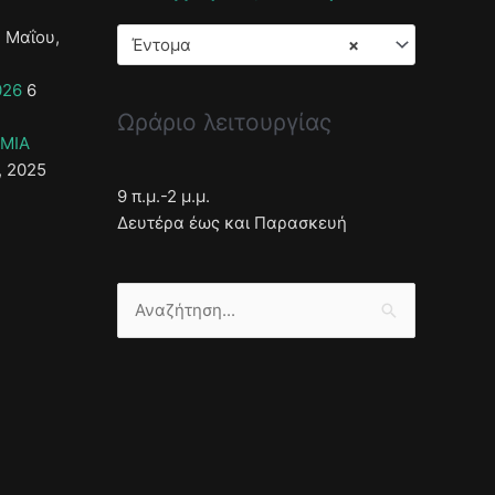
 Μαΐου,
Έντομα
×
026
6
Ωράριο λειτουργίας
ΣΜΙΑ
, 2025
9 π.μ.-2 μ.μ.
Δευτέρα έως και Παρασκευή
Αναζήτηση
για: