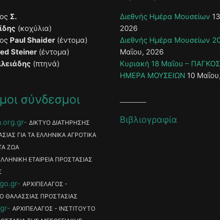
τος
Σ.
Διεθνής Ημέρα Μουσείων
13
ίδης
(κοχύλια)
2026
τος
Paul Shaider
(έντομα)
Διεθνής Ημέρα Μουσείων 2
ied Steiner
(έντομα)
Μαΐου, 2026
ιλειάδης
(πτηνά)
Κυριακή 18 Μαΐου – ΠΑΓΚΟ
ΗΜΕΡΑ ΜΟΥΣΕΙΩΝ
10 Μαΐου
μοι σύνδεσμοι
Βιβλιογραφία
.org.gr
ΔΙΚΤΥΟ ΔΙΑΤΗΡΗΣΗΣ
ΑΣΙΑΣ ΓΙΑ ΤΑ ΕΛΛΗΝΙΚΑ ΑΓΡΟΤΙΚΑ
ΤΑ ΖΩΑ
ΕΛΛΗΝΙΚΗ ΕΤΑΙΡΕΙΑ ΠΡΟΣΤΑΣΙΑΣ
Σ
go.gr
ΑΡΧΙΠΕΛΑΓΟΣ -
Ο ΘΑΛΑΣΣΙΑΣ ΠΡΟΣΤΑΣΙΑΣ
gr
ΑΡΧΙΠΕΛΑΓΟΣ - ΙΝΣΤΙΤΟΥΤΟ