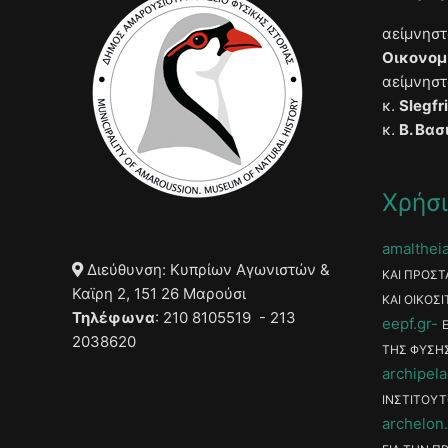
αείμνησ
Οικονομ
αείμνησ
κ.
Slegfr
κ.
Β. Βασ
Χρήσι
amaltheia
Διεύθυνση: Κυπρίων Αγωνιστών &
ΚΑΙ ΠΡΟΣΤ
Καϊρη 2, 151 26 Μαρούσι
ΚΑΙ ΟΙΚΟΣΙ
Τηλέφωνα
: 210 8105519 - 213
eepf.gr
2038620
ΤΗΣ ΦΥΣΗ
archipela
ΙΝΣΤΙΤΟΥΤ
archelon.