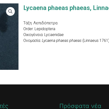
Lycaena phaeas phaeas, Linn
Τάξη: Λεπιδόπετρα
Order: Lepidoptera
Οικογένεια: Lycaenidae
Ονομασία:
Lycaena phaeas phaeas
(Linnaeus 1761
τές
Πρόσφατα νέα