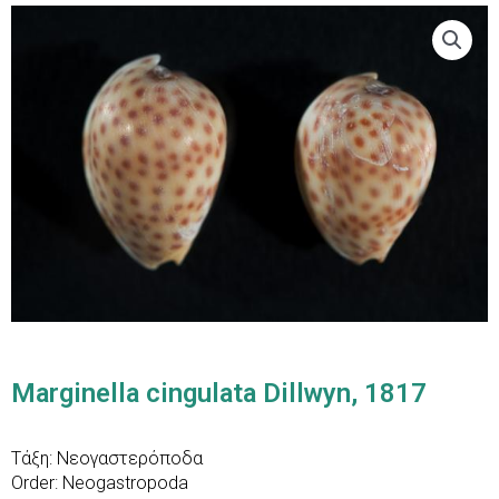
Marginella cingulata Dillwyn, 1817
Τάξη: Νεογαστερόποδα
Order: Neogastropoda