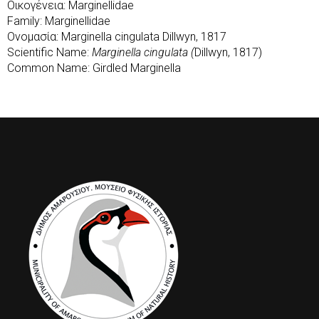
Οικογένεια: Marginellidae
Family: Marginellidae
Ονομασία: Marginella cingulata Dillwyn, 1817
Scientific Name:
Marginella cingulata (
Dillwyn, 1817)
Common Name: Girdled Marginella