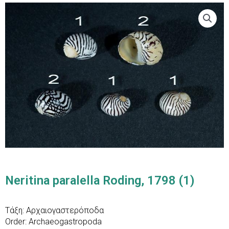
Neritina paralella Roding, 1798 (1)
Τάξη: Αρχαιογαστερόποδα
Order: Archaeogastropoda