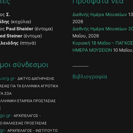
τές
Πρόσφατα νέα
τος
Σ.
Διεθνής Ημέρα Μουσείων
13
ίδης
(κοχύλια)
2026
τος
Paul Shaider
(έντομα)
Διεθνής Ημέρα Μουσείων 2
ied Steiner
(έντομα)
Μαΐου, 2026
ιλειάδης
(πτηνά)
Κυριακή 18 Μαΐου – ΠΑΓΚΟ
ΗΜΕΡΑ ΜΟΥΣΕΙΩΝ
10 Μαΐου
μοι σύνδεσμοι
Βιβλιογραφία
.org.gr
ΔΙΚΤΥΟ ΔΙΑΤΗΡΗΣΗΣ
ΑΣΙΑΣ ΓΙΑ ΤΑ ΕΛΛΗΝΙΚΑ ΑΓΡΟΤΙΚΑ
ΤΑ ΖΩΑ
ΕΛΛΗΝΙΚΗ ΕΤΑΙΡΕΙΑ ΠΡΟΣΤΑΣΙΑΣ
Σ
go.gr
ΑΡΧΙΠΕΛΑΓΟΣ -
Ο ΘΑΛΑΣΣΙΑΣ ΠΡΟΣΤΑΣΙΑΣ
gr
ΑΡΧΙΠΕΛΑΓΟΣ - ΙΝΣΤΙΤΟΥΤΟ