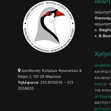
Δωρη
αείμνησ
Οικονομ
αείμνησ
κ.
Slegfr
κ.
Β. Βασ
Χρήσι
amaltheia
Διεύθυνση: Κυπρίων Αγωνιστών &
ΚΑΙ ΠΡΟΣΤ
Καϊρη 2, 151 26 Μαρούσι
ΚΑΙ ΟΙΚΟΣΙ
Τηλέφωνα
: 210 8105519 - 213
eepf.gr
2038620
ΤΗΣ ΦΥΣΗ
archipela
ΙΝΣΤΙΤΟΥΤ
archelon.