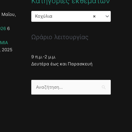
Κατηγορίες εκθεμάτων
 Μαΐου,
Κοχύλια
×
026
6
Ωράριο λειτουργίας
ΣΜΙΑ
, 2025
9 π.μ.-2 μ.μ.
Δευτέρα έως και Παρασκευή
Αναζήτηση
για: