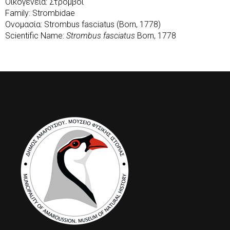
Οικογένεια: Στρόμβοι
Family: Strombidae
Ονομασία: Strombus fasciatus (Born, 1778)
Scientific Name:
Strombus fasciatus
Born, 1778