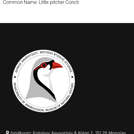
Common Name: Little pitcher Conch
Διεύθυνση: Κυπρίων Αγωνιστών & Καϊρη 2, 151 26 Μαρούσι