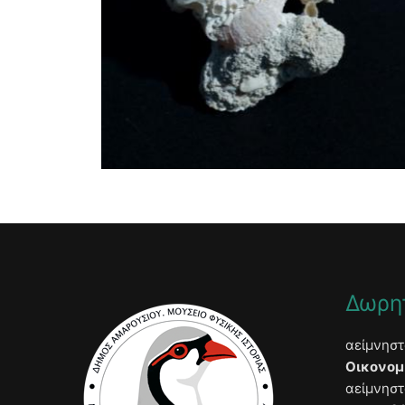
Δωρη
αείμνησ
Οικονομ
αείμνησ