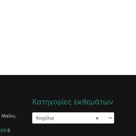
Κατηγορίες εκθεμάτων
 Μαΐου,
Κοχύλια
×
026
6