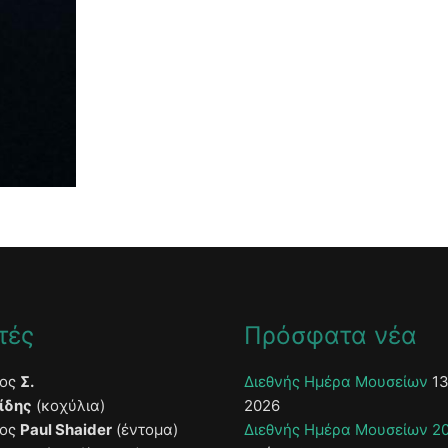
τές
Πρόσφατα νέα
τος
Σ.
Διεθνής Ημέρα Μουσείων
13
ίδης
(κοχύλια)
2026
τος
Paul Shaider
(έντομα)
Διεθνής Ημέρα Μουσείων 2