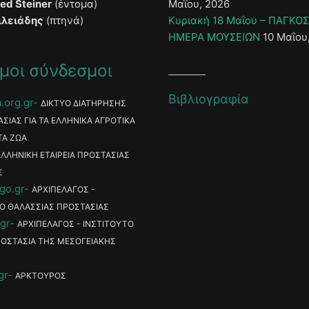
ied Steiner
(έντομα)
Μαΐου, 2026
ιλειάδης
(πτηνά)
Κυριακή 18 Μαΐου – ΠΑΓΚΟ
ΗΜΕΡΑ ΜΟΥΣΕΙΩΝ
10 Μαΐου
μοι σύνδεσμοι
Βιβλιογραφία
.org.gr
ΔΙΚΤΥΟ ΔΙΑΤΗΡΗΣΗΣ
ΑΣΙΑΣ ΓΙΑ ΤΑ ΕΛΛΗΝΙΚΑ ΑΓΡΟΤΙΚΑ
ΤΑ ΖΩΑ
ΕΛΛΗΝΙΚΗ ΕΤΑΙΡΕΙΑ ΠΡΟΣΤΑΣΙΑΣ
Σ
go.gr
ΑΡΧΙΠΕΛΑΓΟΣ -
Ο ΘΑΛΑΣΣΙΑΣ ΠΡΟΣΤΑΣΙΑΣ
gr
ΑΡΧΙΠΕΛΑΓΟΣ - ΙΝΣΤΙΤΟΥΤΟ
ΡΟΣΤΑΣΙΑ ΤΗΣ ΜΕΣΟΓΕΙΑΚΗΣ
gr
ΑΡΚΤΟΥΡΟΣ