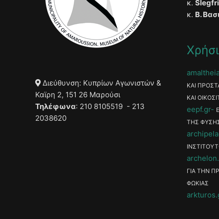
κ.
Slegfr
κ.
Β. Βασ
Χρήσι
amaltheia
Διεύθυνση: Κυπρίων Αγωνιστών &
ΚΑΙ ΠΡΟΣΤ
Καϊρη 2, 151 26 Μαρούσι
ΚΑΙ ΟΙΚΟΣΙ
Τηλέφωνα
: 210 8105519 - 213
eepf.gr
2038620
ΤΗΣ ΦΥΣΗ
archipela
ΙΝΣΤΙΤΟΥΤ
archelon.
ΓΙΑ ΤΗΝ Π
ΦΩΚΙΑΣ
arkturos.