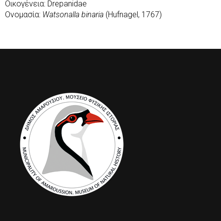
Οικογένεια: Drepanidae
Ονομασία:
Watsonalla binaria
(Hufnagel, 1767)