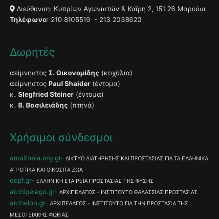
Διεύθυνση: Κυπρίων Αγωνιστών & Καϊρη 2, 151 26 Μαρούσι
Τηλέφωνα
: 210 8105519 - 213 2038620
Δωρητές
αείμνηστος
Σ. Οικονομίδης
(κοχύλια)
αείμνηστος
Paul Shaider
(έντομα)
κ.
Slegfried Steiner
(έντομα)
κ.
Β. Βασιλειάδης
(πτηνά)
Χρήσιμοι σύνδεσμοι
amaltheia.org.gr
ΔΙΚΤΥΟ ΔΙΑΤΗΡΗΣΗΣ ΚΑΙ ΠΡΟΣΤΑΣΙΑΣ ΓΙΑ ΤΑ ΕΛΛΗΝΙΚΑ
ΑΓΡΟΤΙΚΑ ΚΑΙ ΟΙΚΟΣΙΤΑ ΖΩΑ
eepf.gr
ΕΛΛΗΝΙΚΗ ΕΤΑΙΡΕΙΑ ΠΡΟΣΤΑΣΙΑΣ ΤΗΣ ΦΥΣΗΣ
archipelago.gr
ΑΡΧΙΠΕΛΑΓΟΣ - ΙΝΣΤΙΤΟΥΤΟ ΘΑΛΑΣΣΙΑΣ ΠΡΟΣΤΑΣΙΑΣ
archelon.gr
ΑΡΧΙΠΕΛΑΓΟΣ - ΙΝΣΤΙΤΟΥΤΟ ΓΙΑ ΤΗΝ ΠΡΟΣΤΑΣΙΑ ΤΗΣ
ΜΕΣΟΓΕΙΑΚΗΣ ΦΩΚΙΑΣ