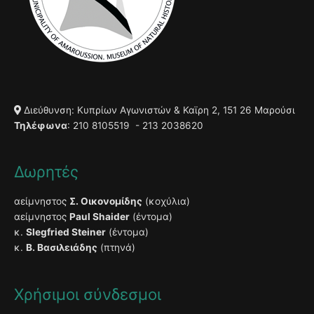
Διεύθυνση: Κυπρίων Αγωνιστών & Καϊρη 2, 151 26 Μαρούσι
Τηλέφωνα
: 210 8105519 - 213 2038620
Δωρητές
αείμνηστος
Σ. Οικονομίδης
(κοχύλια)
αείμνηστος
Paul Shaider
(έντομα)
κ.
Slegfried Steiner
(έντομα)
κ.
Β. Βασιλειάδης
(πτηνά)
Χρήσιμοι σύνδεσμοι