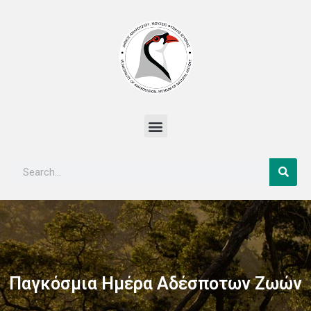
Μετάβαση
στο
περιεχόμενο
Menu
Sear
Search
Παγκόσμια Ημέρα Αδέσποτων Ζωών