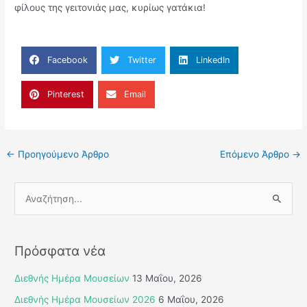
φίλους της γειτονιάς μας, κυρίως γατάκια!
Facebook
Twitter
LinkedIn
Pinterest
Email
←
Προηγούμενο Άρθρο
Επόμενο Άρθρο
→
Α
ν
α
Πρόσφατα νέα
ζ
ή
Διεθνής Ημέρα Μουσείων
13 Μαΐου, 2026
τ
Διεθνής Ημέρα Μουσείων 2026
6 Μαΐου, 2026