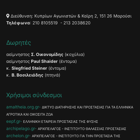
Διεύθυνση: Κυπρίων Αγωνιστών & Καϊρη 2, 151 26 Μαρούσι
Τηλέφωνα
: 210 8105519 - 213 2038620
Δωρητές
αείμνηστος
Σ. Οικονομίδης
(κοχύλια)
αείμνηστος
Paul Shaider
(έντομα)
κ.
Slegfried Steiner
(έντομα)
κ.
Β. Βασιλειάδης
(πτηνά)
Χρήσιμοι σύνδεσμοι
amaltheia.org.gr
ΔΙΚΤΥΟ ΔΙΑΤΗΡΗΣΗΣ ΚΑΙ ΠΡΟΣΤΑΣΙΑΣ ΓΙΑ ΤΑ ΕΛΛΗΝΙΚΑ
ΑΓΡΟΤΙΚΑ ΚΑΙ ΟΙΚΟΣΙΤΑ ΖΩΑ
eepf.gr
ΕΛΛΗΝΙΚΗ ΕΤΑΙΡΕΙΑ ΠΡΟΣΤΑΣΙΑΣ ΤΗΣ ΦΥΣΗΣ
archipelago.gr
ΑΡΧΙΠΕΛΑΓΟΣ - ΙΝΣΤΙΤΟΥΤΟ ΘΑΛΑΣΣΙΑΣ ΠΡΟΣΤΑΣΙΑΣ
archelon.gr
ΑΡΧΙΠΕΛΑΓΟΣ - ΙΝΣΤΙΤΟΥΤΟ ΓΙΑ ΤΗΝ ΠΡΟΣΤΑΣΙΑ ΤΗΣ