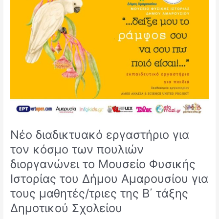
για
τον
κόσμο
των
πουλιών
διοργανώνει
το
Μουσείο
Φυσικής
Ιστορίας
του
Δήμου
Νέο διαδικτυακό εργαστήριο για
Αμαρουσίου
για
τον κόσμο των πουλιών
τους
διοργανώνει το Μουσείο Φυσικής
μαθητές/
Ιστορίας του Δήμου Αμαρουσίου για
τριες
της
τους μαθητές/τριες της Β΄ τάξης
Β΄
Δημοτικού Σχολείου
τάξης