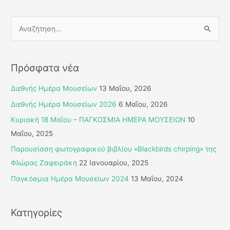
Α
ν
α
Πρόσφατα νέα
ζ
ή
Διεθνής Ημέρα Μουσείων
13 Μαΐου, 2026
τ
Διεθνής Ημέρα Μουσείων 2026
6 Μαΐου, 2026
η
Κυριακή 18 Μαΐου – ΠΑΓΚΟΣΜΙΑ ΗΜΕΡΑ ΜΟΥΣΕΙΩΝ
10
σ
Μαΐου, 2025
η
Παρουσίαση φωτογραφικού βιβλίου «Blackbirds chirping» της
γ
Φλώρας Ζαφειράκη
22 Ιανουαρίου, 2025
ι
Παγκόσμια Ημέρα Μουσείων 2024
13 Μαΐου, 2024
α
:
Κατηγορίες