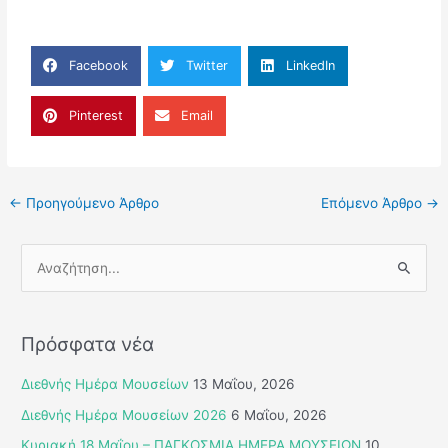
Facebook
Twitter
LinkedIn
Pinterest
Email
←
Προηγούμενο Άρθρο
Επόμενο Άρθρο
→
Α
ν
α
Πρόσφατα νέα
ζ
ή
Διεθνής Ημέρα Μουσείων
13 Μαΐου, 2026
τ
Διεθνής Ημέρα Μουσείων 2026
6 Μαΐου, 2026
η
Κυριακή 18 Μαΐου – ΠΑΓΚΟΣΜΙΑ ΗΜΕΡΑ ΜΟΥΣΕΙΩΝ
10