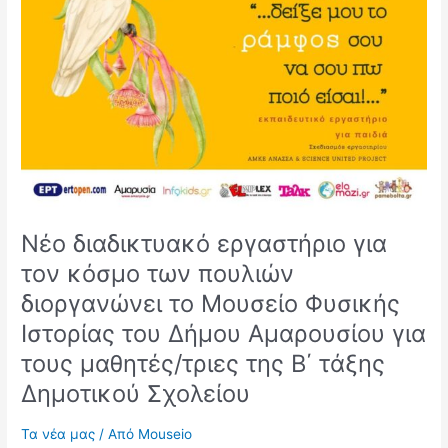
τον
κόσμο
των
πουλιών
διοργανώνει
το
Μουσείο
Φυσικής
Ιστορίας
του
Δήμου
Νέο διαδικτυακό εργαστήριο για
Αμαρουσίου
για
τον κόσμο των πουλιών
τους
διοργανώνει το Μουσείο Φυσικής
μαθητές/
Ιστορίας του Δήμου Αμαρουσίου για
τριες
της
τους μαθητές/τριες της Β΄ τάξης
Β΄
Δημοτικού Σχολείου
τάξης
Δημοτικού
Τα νέα μας
/ Από
Mouseio
Σχολείου