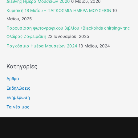
Διεθνής Ημέρα Μουσείων 2026
6 Μαΐου, 2026
η
Κυριακή 18 Μαΐου – ΠΑΓΚΟΣΜΙΑ ΗΜΕΡΑ ΜΟΥΣΕΙΩΝ
10
σ
Μαΐου, 2025
η
Παρουσίαση φωτογραφικού βιβλίου «Blackbirds chirping» της
γ
Φλώρας Ζαφειράκη
22 Ιανουαρίου, 2025
ι
Παγκόσμια Ημέρα Μουσείων 2024
13 Μαΐου, 2024
α
:
Κατηγορίες
Άρθρα
Εκδηλώσεις
Ενημέρωση
Τα νέα μας