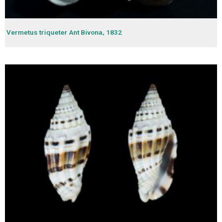
Vermetus triqueter Ant Bivona, 1832