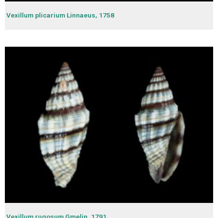
Vexillum plicarium Linnaeus, 1758
Vexillum rugosum Gmelin, 1791