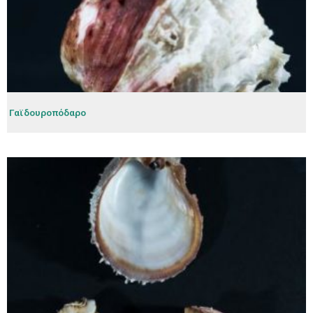
Γαϊδουροπόδαρο