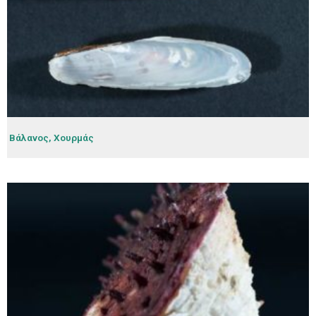
Βάλανος, Χουρμάς