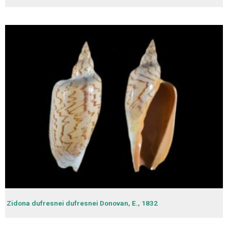
Zidona dufresnei dufresnei Donovan, E., 1832