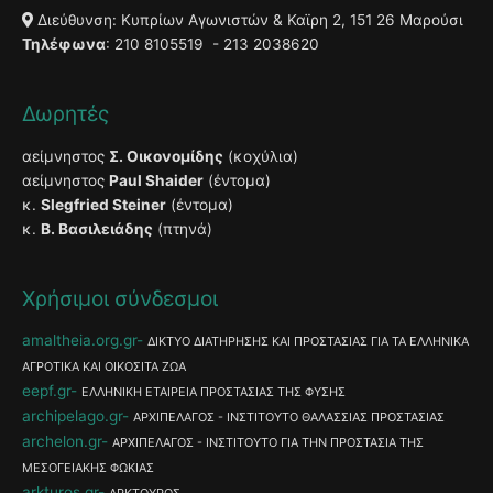
Διεύθυνση: Κυπρίων Αγωνιστών & Καϊρη 2, 151 26 Μαρούσι
Τηλέφωνα
: 210 8105519 - 213 2038620
Δωρητές
αείμνηστος
Σ. Οικονομίδης
(κοχύλια)
αείμνηστος
Paul Shaider
(έντομα)
κ.
Slegfried Steiner
(έντομα)
κ.
Β. Βασιλειάδης
(πτηνά)
Χρήσιμοι σύνδεσμοι
amaltheia.org.gr
ΔΙΚΤΥΟ ΔΙΑΤΗΡΗΣΗΣ ΚΑΙ ΠΡΟΣΤΑΣΙΑΣ ΓΙΑ ΤΑ ΕΛΛΗΝΙΚΑ
ΑΓΡΟΤΙΚΑ ΚΑΙ ΟΙΚΟΣΙΤΑ ΖΩΑ
eepf.gr
ΕΛΛΗΝΙΚΗ ΕΤΑΙΡΕΙΑ ΠΡΟΣΤΑΣΙΑΣ ΤΗΣ ΦΥΣΗΣ
archipelago.gr
ΑΡΧΙΠΕΛΑΓΟΣ - ΙΝΣΤΙΤΟΥΤΟ ΘΑΛΑΣΣΙΑΣ ΠΡΟΣΤΑΣΙΑΣ
archelon.gr
ΑΡΧΙΠΕΛΑΓΟΣ - ΙΝΣΤΙΤΟΥΤΟ ΓΙΑ ΤΗΝ ΠΡΟΣΤΑΣΙΑ ΤΗΣ
ΜΕΣΟΓΕΙΑΚΗΣ ΦΩΚΙΑΣ
arkturos.gr